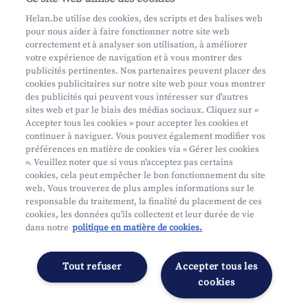
Prenez rendez-vous
Helan.be utilise des cookies, des scripts et des balises web
pour nous aider à faire fonctionner notre site web
Où nous trouver
correctement et à analyser son utilisation, à améliorer
votre expérience de navigation et à vous montrer des
Phishing
publicités pertinentes. Nos partenaires peuvent placer des
cookies publicitaires sur notre site web pour vous montrer
des publicités qui peuvent vous intéresser sur d'autres
sites web et par le biais des médias sociaux. Cliquez sur «
Accepter tous les cookies » pour accepter les cookies et
continuer à naviguer. Vous pouvez également modifier vos
préférences en matière de cookies via « Gérer les cookies
Mifid
». Veuillez noter que si vous n'acceptez pas certains
cookies, cela peut empêcher le bon fonctionnement du site
Privacy
web. Vous trouverez de plus amples informations sur le
Info juridique
responsable du traitement, la finalité du placement de ces
cookies, les données qu'ils collectent et leur durée de vie
Soumis au contrôle de l'OCM
dans notre
politique en matière de cookies.
Segmentation
Déclaration d'accessibilité
Tout refuser
Accepter tous les
Gérer les préférences
cookies