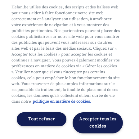
Prenez rendez-vous
Helan.be utilise des cookies, des scripts et des balises web
pour nous aider à faire fonctionner notre site web
Où nous trouver
correctement et à analyser son utilisation, à améliorer
votre expérience de navigation et à vous montrer des
Phishing
publicités pertinentes. Nos partenaires peuvent placer des
cookies publicitaires sur notre site web pour vous montrer
des publicités qui peuvent vous intéresser sur d'autres
sites web et par le biais des médias sociaux. Cliquez sur «
Accepter tous les cookies » pour accepter les cookies et
continuer à naviguer. Vous pouvez également modifier vos
préférences en matière de cookies via « Gérer les cookies
Mifid
». Veuillez noter que si vous n'acceptez pas certains
cookies, cela peut empêcher le bon fonctionnement du site
Privacy
web. Vous trouverez de plus amples informations sur le
Info juridique
responsable du traitement, la finalité du placement de ces
cookies, les données qu'ils collectent et leur durée de vie
Soumis au contrôle de l'OCM
dans notre
politique en matière de cookies.
Segmentation
Déclaration d'accessibilité
Tout refuser
Accepter tous les
Gérer les préférences
cookies