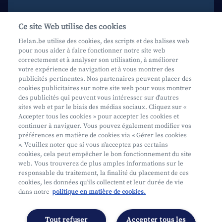
Aide et contact
Ce site Web utilise des cookies
Prenez rendez-vous
Helan.be utilise des cookies, des scripts et des balises web
pour nous aider à faire fonctionner notre site web
Où nous trouver
correctement et à analyser son utilisation, à améliorer
votre expérience de navigation et à vous montrer des
Phishing
publicités pertinentes. Nos partenaires peuvent placer des
cookies publicitaires sur notre site web pour vous montrer
des publicités qui peuvent vous intéresser sur d'autres
sites web et par le biais des médias sociaux. Cliquez sur «
Accepter tous les cookies » pour accepter les cookies et
continuer à naviguer. Vous pouvez également modifier vos
préférences en matière de cookies via « Gérer les cookies
Mifid
». Veuillez noter que si vous n'acceptez pas certains
cookies, cela peut empêcher le bon fonctionnement du site
Privacy
web. Vous trouverez de plus amples informations sur le
Info juridique
responsable du traitement, la finalité du placement de ces
cookies, les données qu'ils collectent et leur durée de vie
Soumis au contrôle de l'OCM
dans notre
politique en matière de cookies.
Segmentation
Déclaration d'accessibilité
Tout refuser
Accepter tous les