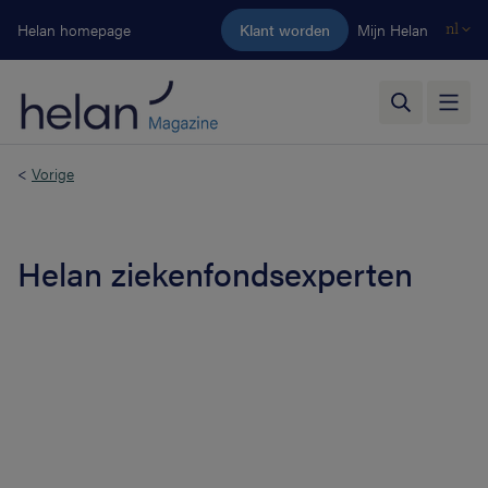
Ga naar de hoofdinhoud
Helan homepage
Klant worden
Mijn Helan
nl
<
Vorige
Helan ziekenfondsexperten