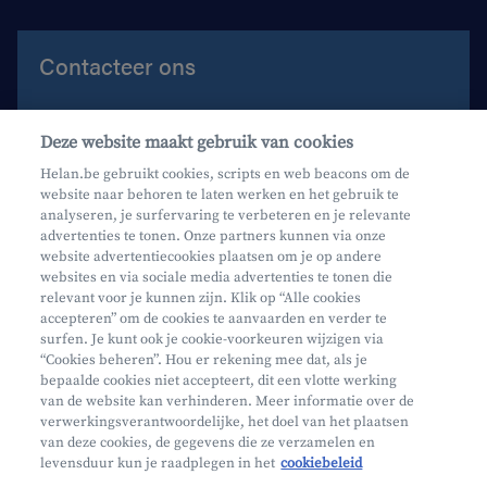
Contacteer ons
Contacteer ons
Deze website maakt gebruik van cookies
Maak een afspraak
Helan.be gebruikt cookies, scripts en web beacons om de
website naar behoren te laten werken en het gebruik te
Waar vind je ons?
analyseren, je surfervaring te verbeteren en je relevante
advertenties te tonen. Onze partners kunnen via onze
website advertentiecookies plaatsen om je op andere
websites en via sociale media advertenties te tonen die
relevant voor je kunnen zijn. Klik op “Alle cookies
accepteren” om de cookies te aanvaarden en verder te
surfen. Je kunt ook je cookie-voorkeuren wijzigen via
Mifid
“Cookies beheren”. Hou er rekening mee dat, als je
bepaalde cookies niet accepteert, dit een vlotte werking
Privacy
van de website kan verhinderen. Meer informatie over de
Juridische info
verwerkingsverantwoordelijke, het doel van het plaatsen
van deze cookies, de gegevens die ze verzamelen en
Onderworpen aan de controle van CDZ
levensduur kun je raadplegen in het
cookiebeleid
Segmentatie