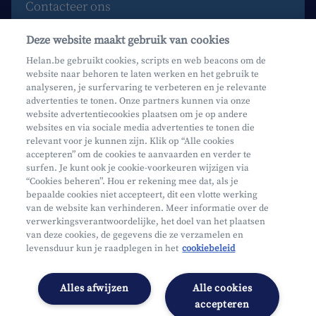
Contacteer ons
Maak een afspraak
Deze website maakt gebruik van cookies
Waar vind je ons?
Helan.be gebruikt cookies, scripts en web beacons om de
website naar behoren te laten werken en het gebruik te
Phishing
analyseren, je surfervaring te verbeteren en je relevante
advertenties te tonen. Onze partners kunnen via onze
website advertentiecookies plaatsen om je op andere
websites en via sociale media advertenties te tonen die
relevant voor je kunnen zijn. Klik op “Alle cookies
accepteren” om de cookies te aanvaarden en verder te
surfen. Je kunt ook je cookie-voorkeuren wijzigen via
Mifid
“Cookies beheren”. Hou er rekening mee dat, als je
bepaalde cookies niet accepteert, dit een vlotte werking
Privacy
van de website kan verhinderen. Meer informatie over de
Juridische info
verwerkingsverantwoordelijke, het doel van het plaatsen
van deze cookies, de gegevens die ze verzamelen en
Onderworpen aan de controle van CDZ
levensduur kun je raadplegen in het
cookiebeleid
Segmentatie
Toegankelijkheidsverklaring
Alles afwijzen
Alle cookies
Cookies beheren
accepteren