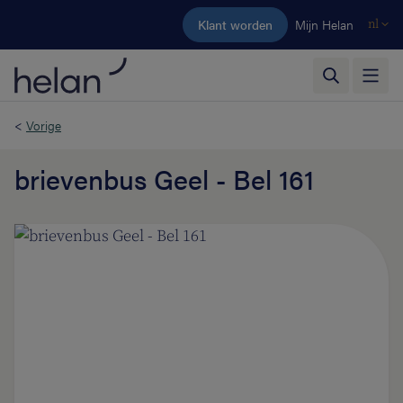
Ga naar de hoofdinhoud
Klant worden
Mijn Helan
nl
<
Vorige
brievenbus Geel - Bel 161