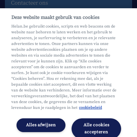
Contacteer ons
Maak een afspraak
Deze website maakt gebruik van cookies
Waar vind je ons?
Helan.be gebruikt cookies, scripts en web beacons om de
website naar behoren te laten werken en het gebruik te
Phishing
analyseren, je surfervaring te verbeteren en je relevante
advertenties te tonen. Onze partners kunnen via onze
website advertentiecookies plaatsen om je op andere
websites en via sociale media advertenties te tonen die
relevant voor je kunnen zijn. Klik op “Alle cookies
accepteren” om de cookies te aanvaarden en verder te
surfen. Je kunt ook je cookie-voorkeuren wijzigen via
Mifid
“Cookies beheren”. Hou er rekening mee dat, als je
bepaalde cookies niet accepteert, dit een vlotte werking
Privacy
van de website kan verhinderen. Meer informatie over de
Juridische info
verwerkingsverantwoordelijke, het doel van het plaatsen
van deze cookies, de gegevens die ze verzamelen en
Onderworpen aan de controle van CDZ
levensduur kun je raadplegen in het
cookiebeleid
Segmentatie
Toegankelijkheidsverklaring
Alles afwijzen
Alle cookies
Cookies beheren
accepteren