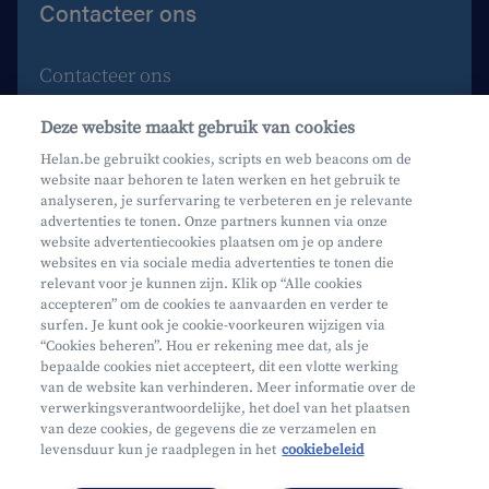
Contacteer ons
Contacteer ons
Maak een afspraak
Deze website maakt gebruik van cookies
Waar vind je ons?
Helan.be gebruikt cookies, scripts en web beacons om de
website naar behoren te laten werken en het gebruik te
Phishing
analyseren, je surfervaring te verbeteren en je relevante
advertenties te tonen. Onze partners kunnen via onze
website advertentiecookies plaatsen om je op andere
websites en via sociale media advertenties te tonen die
relevant voor je kunnen zijn. Klik op “Alle cookies
accepteren” om de cookies te aanvaarden en verder te
surfen. Je kunt ook je cookie-voorkeuren wijzigen via
Mifid
“Cookies beheren”. Hou er rekening mee dat, als je
bepaalde cookies niet accepteert, dit een vlotte werking
Privacy
van de website kan verhinderen. Meer informatie over de
Juridische info
verwerkingsverantwoordelijke, het doel van het plaatsen
van deze cookies, de gegevens die ze verzamelen en
Onderworpen aan de controle van CDZ
levensduur kun je raadplegen in het
cookiebeleid
Segmentatie