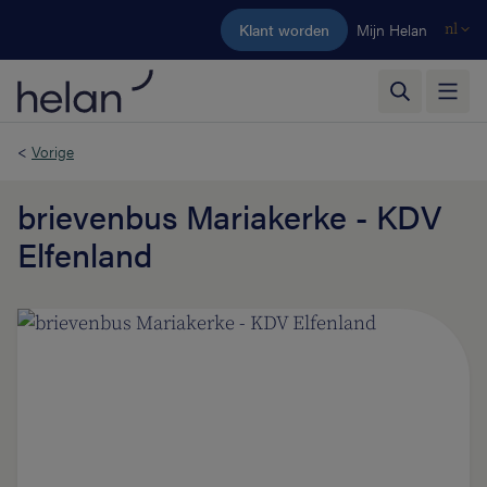
Ga naar de hoofdinhoud
Klant worden
Mijn Helan
nl
<
Vorige
brievenbus Mariakerke - KDV
Elfenland