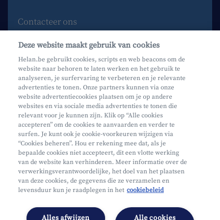
Contacteer ons
Maak een afspraak
Deze website maakt gebruik van cookies
Waar vind je ons?
Helan.be gebruikt cookies, scripts en web beacons om de
website naar behoren te laten werken en het gebruik te
Phishing
analyseren, je surfervaring te verbeteren en je relevante
advertenties te tonen. Onze partners kunnen via onze
website advertentiecookies plaatsen om je op andere
websites en via sociale media advertenties te tonen die
relevant voor je kunnen zijn. Klik op “Alle cookies
accepteren” om de cookies te aanvaarden en verder te
surfen. Je kunt ook je cookie-voorkeuren wijzigen via
Mifid
“Cookies beheren”. Hou er rekening mee dat, als je
bepaalde cookies niet accepteert, dit een vlotte werking
Privacy
van de website kan verhinderen. Meer informatie over de
Juridische info
verwerkingsverantwoordelijke, het doel van het plaatsen
van deze cookies, de gegevens die ze verzamelen en
Onderworpen aan de controle van CDZ
levensduur kun je raadplegen in het
cookiebeleid
Segmentatie
Toegankelijkheidsverklaring
Alles afwijzen
Alle cookies