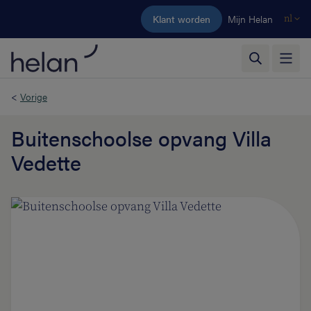
Ga naar de hoofdinhoud
Klant worden
Mijn Helan
nl
<
Vorige
Buitenschoolse opvang Villa
Vedette