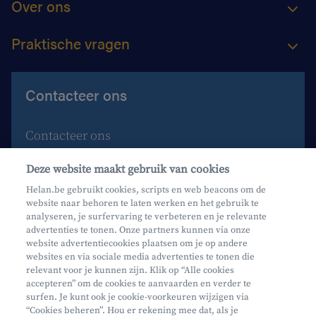
Over ons
Praktische vragen
Contacteer ons
Contacteer ons
Maak een afspraak
Deze website maakt gebruik van cookies
Waar vind je ons?
Helan.be gebruikt cookies, scripts en web beacons om de
website naar behoren te laten werken en het gebruik te
Phishing
analyseren, je surfervaring te verbeteren en je relevante
advertenties te tonen. Onze partners kunnen via onze
website advertentiecookies plaatsen om je op andere
websites en via sociale media advertenties te tonen die
relevant voor je kunnen zijn. Klik op “Alle cookies
accepteren” om de cookies te aanvaarden en verder te
surfen. Je kunt ook je cookie-voorkeuren wijzigen via
Mifid
“Cookies beheren”. Hou er rekening mee dat, als je