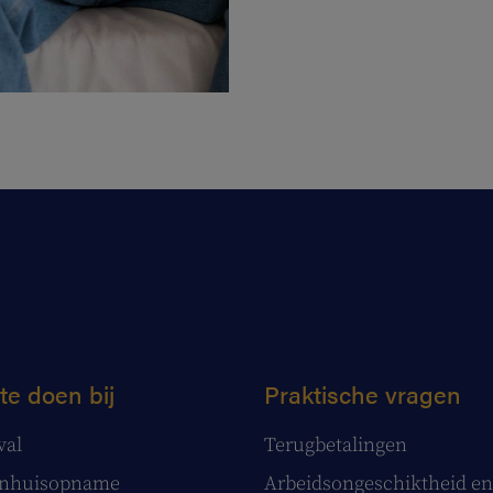
te doen bij
Praktische vragen
val
Terugbetalingen
enhuisopname
Arbeidsongeschiktheid en