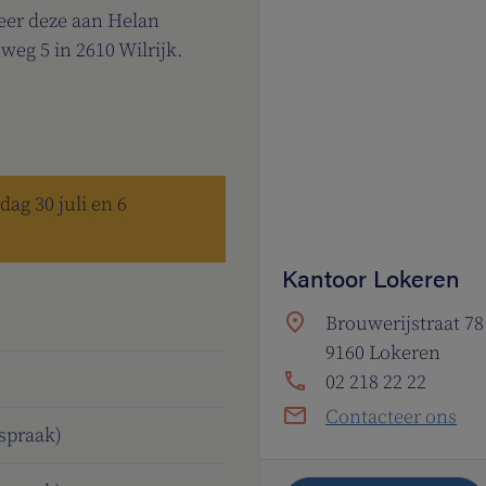
eer deze aan Helan
eg 5 in 2610 Wilrijk.
ag 30 juli en 6
Kantoor Lokeren
Brouwerijstraat 78
9160 Lokeren
02 218 22 22
Contacteer ons
fspraak)