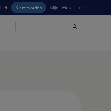
tact
Klant worden
Mijn Helan
nl
Je zoekopdracht