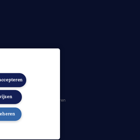
 accepteren
wijzen
heidsverklaring
Cookies beheren
beheren