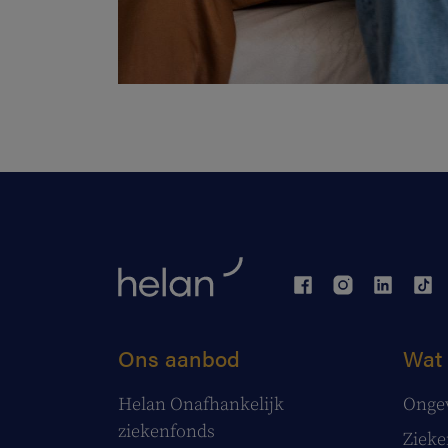
Ons aanbod
Wat 
Helan Onafhankelijk
Onge
ziekenfonds
Ziek