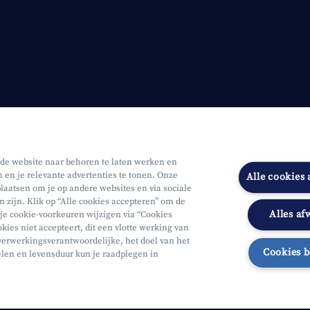
 de website naar behoren te laten werken en
n en je relevante advertenties te tonen. Onze
Alle cookies
laatsen om je op andere websites en via sociale
n zijn. Klik op “Alle cookies accepteren” om de
Alles af
 je cookie-voorkeuren wijzigen via “Cookies
Onderworpen aan de controle van CDZ
Segmentatie
Toegankelijk
kies niet accepteert, dit een vlotte werking van
verwerkingsverantwoordelijke, het doel van het
Cookies 
elen en levensduur kun je raadplegen in