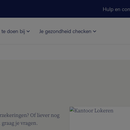
Ga naar de hoofdinhoud
Hulp en con
 te doen bij
Je gezondheid checken
rzekeringen? Of liever nog
 graag je vragen.