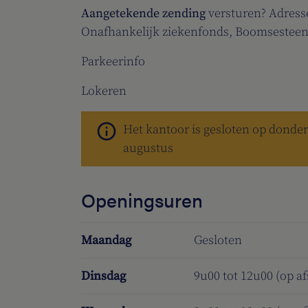
Aangetekende zending
versturen? Adress
Onafhankelijk ziekenfonds, Boomsesteenw
Parkeerinfo
Lokeren
Het kantoor is gesloten op donderd
augustus
Openingsuren
Maandag
Gesloten
Dinsdag
9u00 tot 12u00 (op a