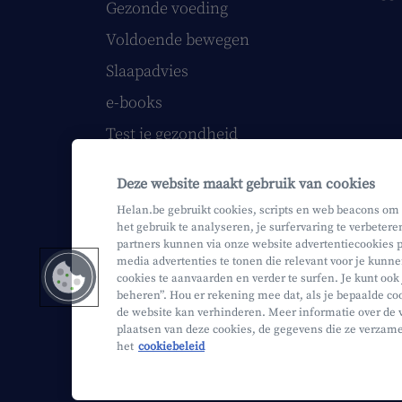
Gezonde voeding
Voldoende bewegen
Slaapadvies
e-books
Test je gezondheid
Volg onze webinars
Deze website maakt gebruik van cookies
Helan printmagazine
Helan.be gebruikt cookies, scripts en web beacons om
het gebruik te analyseren, je surfervaring te verbetere
partners kunnen via onze website advertentiecookies p
media advertenties te tonen die relevant voor je kunne
cookies te aanvaarden en verder te surfen. Je kunt ook
Mifid
Privacy
Juridische info
beheren”. Hou er rekening mee dat, als je bepaalde coo
de website kan verhinderen. Meer informatie over de 
plaatsen van deze cookies, de gegevens die ze verzam
het
cookiebeleid