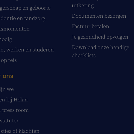
uitkering
erschap en geboorte
Documenten bezorgen
dontie en tandzorg
Factuur betalen
nsmomenten
Je gezondheid opvolgen
nodig
Download onze handige
, werken en studeren
checklists
 op reis
 ons
ijn we
n bij Helan
 press room
statuten
sties of klachten