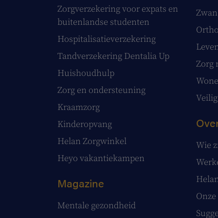
Zorgverzekering voor expats en
Zwang
buitenlandse studenten
Ortho
Hospitalisatieverzekering
Leve
Tandverzekering Dentalia Up
Zorg 
Huishoudhulp
Wonen
Zorg en ondersteuning
Veilig
Kraamzorg
Over
Kinderopvang
Helan Zorgwinkel
Wie z
Heyo vakantiekampen
Werke
Helan
Magazine
Onze 
Mentale gezondheid
Sugge