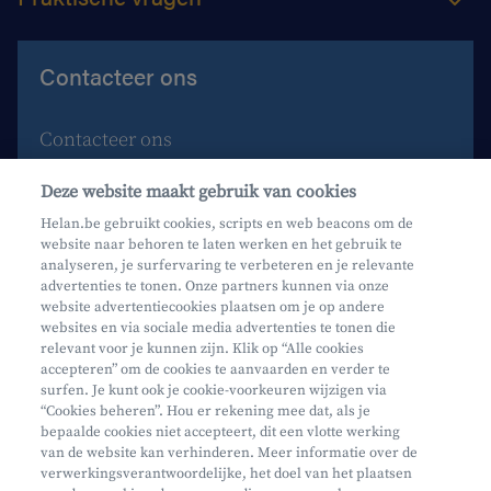
Contacteer ons
Contacteer ons
Maak een afspraak
Deze website maakt gebruik van cookies
Waar vind je ons?
Helan.be gebruikt cookies, scripts en web beacons om de
website naar behoren te laten werken en het gebruik te
Phishing
analyseren, je surfervaring te verbeteren en je relevante
advertenties te tonen. Onze partners kunnen via onze
website advertentiecookies plaatsen om je op andere
websites en via sociale media advertenties te tonen die
relevant voor je kunnen zijn. Klik op “Alle cookies
accepteren” om de cookies te aanvaarden en verder te
surfen. Je kunt ook je cookie-voorkeuren wijzigen via
Mifid
“Cookies beheren”. Hou er rekening mee dat, als je
bepaalde cookies niet accepteert, dit een vlotte werking
Privacy
van de website kan verhinderen. Meer informatie over de
Juridische info
verwerkingsverantwoordelijke, het doel van het plaatsen