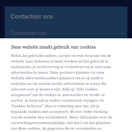
Contacteer ons
Contacteer ons
Maak een afspraak
Deze website maakt gebruik van cookies
Waar vind je ons?
Helan.be gebruikt cookies, scripts en web beacons om de
website naar behoren te laten werken en het gebruik te
Phishing
analyseren, je surfervaring te verbeteren en je relevante
advertenties te tonen. Onze partners kunnen via onze
website advertentiecookies plaatsen om je op andere
websites en via sociale media advertenties te tonen die
relevant voor je kunnen zijn. Klik op “Alle cookies
accepteren” om de cookies te aanvaarden en verder te
surfen. Je kunt ook je cookie-voorkeuren wijzigen via
Mifid
“Cookies beheren”. Hou er rekening mee dat, als je
bepaalde cookies niet accepteert, dit een vlotte werking
Privacy
van de website kan verhinderen. Meer informatie over de
Juridische info
verwerkingsverantwoordelijke, het doel van het plaatsen
van deze cookies, de gegevens die ze verzamelen en
Onderworpen aan de controle van CDZ