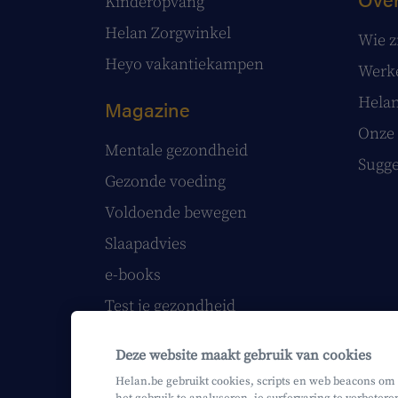
Kinderopvang
Helan Zorgwinkel
Wie z
Heyo vakantiekampen
Werke
Helan
Magazine
Onze 
Mentale gezondheid
Sugge
Gezonde voeding
Voldoende bewegen
Slaapadvies
e-books
Test je gezondheid
Volg onze webinars
Deze website maakt gebruik van cookies
Helan printmagazine
Helan.be gebruikt cookies, scripts en web beacons om