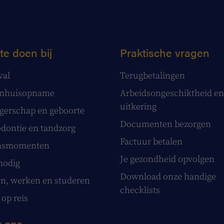
te doen bij
Praktische vragen
val
Terugbetalingen
enhuisopname
Arbeidsongeschiktheid en
uitkering
erschap en geboorte
Documenten bezorgen
dontie en tandzorg
Factuur betalen
nsmomenten
Je gezondheid opvolgen
nodig
Download onze handige
, werken en studeren
checklists
 op reis
 ons