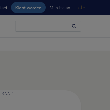
tact
Klant worden
Mijn Helan
nl
Je zoekopdracht