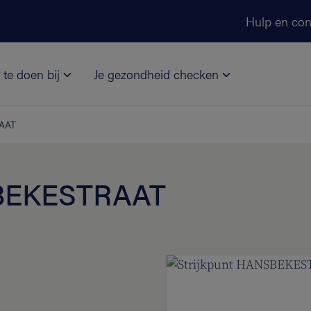
Ga naar de hoofdinhoud
Hulp en con
 te doen bij
Je gezondheid checken
RAAT
SBEKESTRAAT