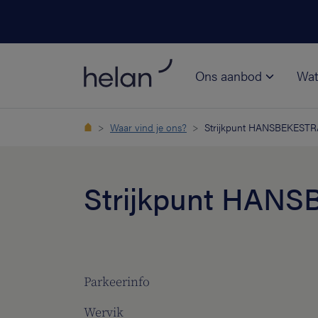
Ons aanbod
Wat
Waar vind je ons?
Strijkpunt HANSBEKEST
Strijkpunt HAN
Parkeerinfo
Wervik