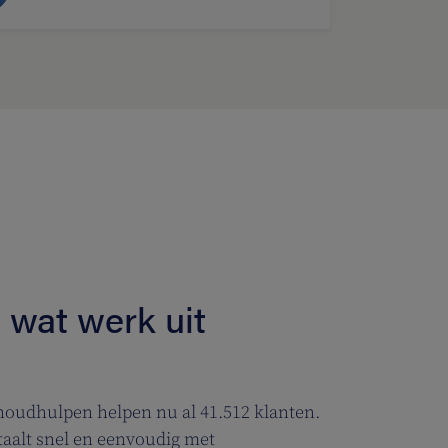
 wat werk uit
houdhulpen helpen nu al 41.512 klanten.
taalt snel en eenvoudig met