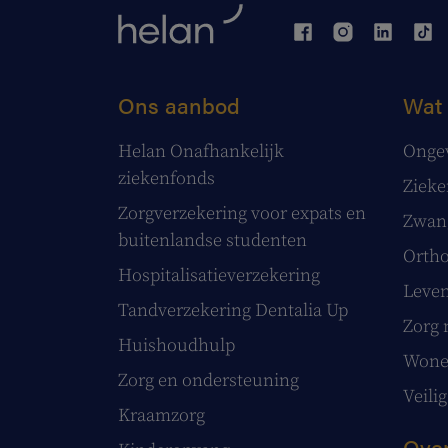
Ons aanbod
Wat 
Helan Onafhankelijk
Onge
ziekenfonds
Ziek
Zorgverzekering voor expats en
Zwang
buitenlandse studenten
Ortho
Hospitalisatieverzekering
Leve
Tandverzekering Dentalia Up
Zorg 
Huishoudhulp
Wonen
Zorg en ondersteuning
Veilig
Kraamzorg
Over