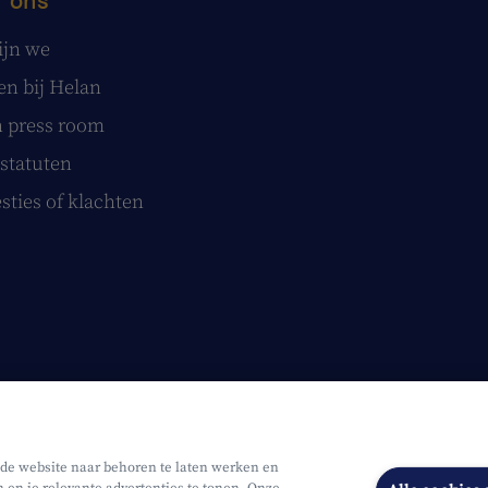
ijn we
n bij Helan
 press room
statuten
sties of klachten
 de website naar behoren te laten werken en