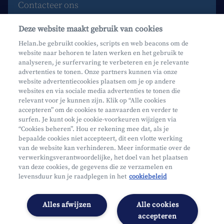
Contacteer ons
Maak een afspraak
Deze website maakt gebruik van cookies
Waar vind je ons?
Helan.be gebruikt cookies, scripts en web beacons om de
website naar behoren te laten werken en het gebruik te
Phishing
analyseren, je surfervaring te verbeteren en je relevante
advertenties te tonen. Onze partners kunnen via onze
website advertentiecookies plaatsen om je op andere
websites en via sociale media advertenties te tonen die
relevant voor je kunnen zijn. Klik op “Alle cookies
accepteren” om de cookies te aanvaarden en verder te
surfen. Je kunt ook je cookie-voorkeuren wijzigen via
Mifid
“Cookies beheren”. Hou er rekening mee dat, als je
bepaalde cookies niet accepteert, dit een vlotte werking
Privacy
van de website kan verhinderen. Meer informatie over de
Juridische info
verwerkingsverantwoordelijke, het doel van het plaatsen
van deze cookies, de gegevens die ze verzamelen en
Onderworpen aan de controle van CDZ
levensduur kun je raadplegen in het
cookiebeleid
Segmentatie
Toegankelijkheidsverklaring
Alles afwijzen
Alle cookies
Cookies beheren
accepteren