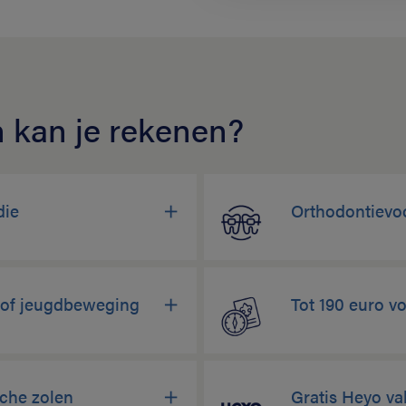
 kan je rekenen?
die
Orthodontievoo
b of jeugdbeweging
Tot 190 euro vo
sche zolen
Gratis Heyo va