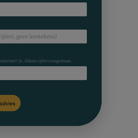
ntacteert je. Alleen cijfers toegestaan.