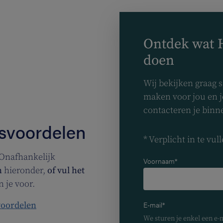
Ga naar de hoofdinhoud
Ontdek wat H
doen
Wij bekijken graag 
maken voor jou en je
contacteren je bin
svoordelen
* Verplicht in te vul
n Onafhankelijk
Voornaam*
n
hieronder,
of vul het
 je voor.
voordelen
E-mail*
We sturen je enkel een e-