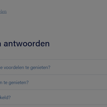
elen
en antwoorden
ze voordelen te genieten?
n te genieten?
kkeld?