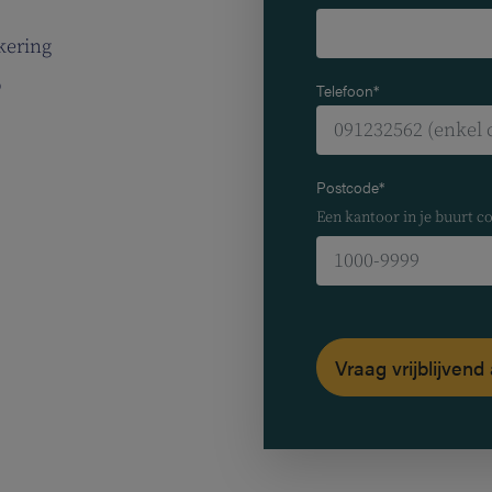
kering
p
Telefoon*
Postcode*
Een kantoor in je buurt co