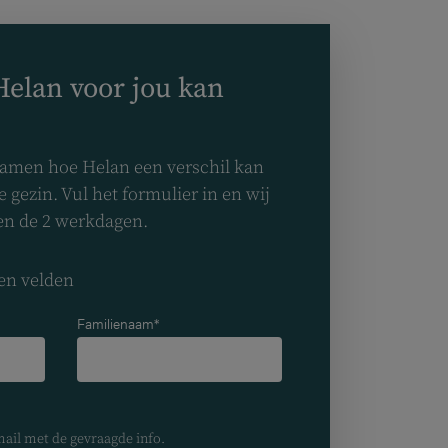
nl
elan voor jou kan
samen hoe Helan een verschil kan
 gezin. Vul het formulier in en wij
nen de 2 werkdagen.
len velden
Familienaam*
mail met de gevraagde info.