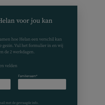
nl
elan voor jou kan
samen hoe Helan een verschil kan
 gezin. Vul het formulier in en wij
nen de 2 werkdagen.
len velden
Familienaam*
mail met de gevraagde info.