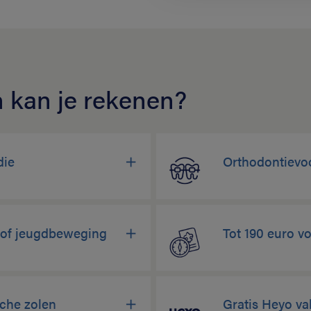
 kan je rekenen?
die
Orthodontievoo
b of jeugdbeweging
Tot 190 euro vo
sche zolen
Gratis Heyo va