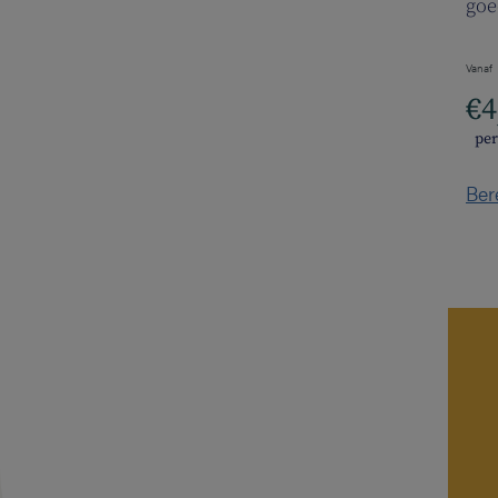
goe
Vanaf
€4
pe
Ber