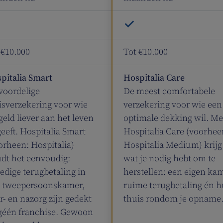
Niet beschikbaar
 €10.000
Tot €10.000
pitalia Smart
Hospitalia Care
voordelige
De meest comfortabele
isverzekering voor wie
verzekering voor wie een
 geld liever aan het leven
optimale dekking wil. Me
geeft. Hospitalia Smart
Hospitalia Care (voorhee
orheen: Hospitalia)
Hospitalia Medium) krijg 
dt het eenvoudig:
wat je nodig hebt om te
ledige terugbetaling in
herstellen: een eigen kam
 tweepersoonskamer,
ruime terugbetaling én h
r- en nazorg zijn gedekt
thuis rondom je opname
géén franchise. Gewoon