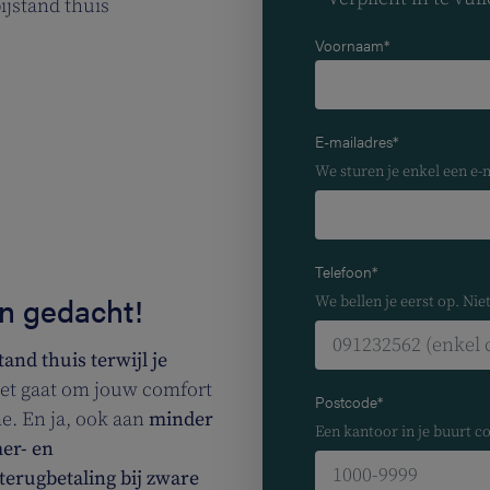
ijstand thuis
Voornaam*
E-mailadres*
We sturen je enkel een e-
Telefoon*
n gedacht!
We bellen je eerst op. Nie
and thuis terwijl je
het gaat om jouw comfort
Postcode*
e. En ja, ook aan
minder
Een kantoor in je buurt co
er- en
erugbetaling bij zware