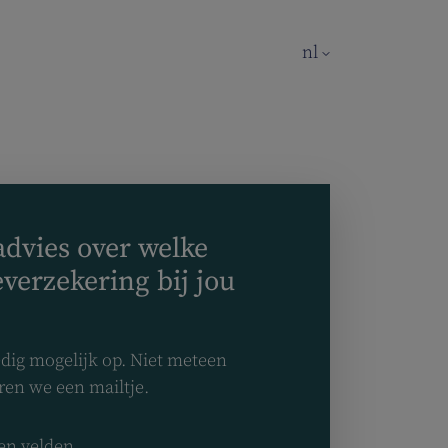
nl
advies over welke
everzekering bij jou
edig mogelijk op. Niet meteen
ren we een mailtje.
len velden