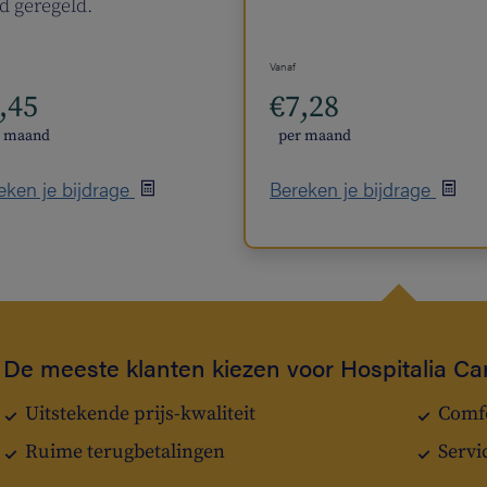
d geregeld.
Vanaf
,45
€7,28
r maand
per maand
eken je bijdrage
Bereken je bijdrage
De meeste klanten kiezen voor Hospitalia Ca
Uitstekende prijs-kwaliteit
Comfo
Ruime terugbetalingen
Servi