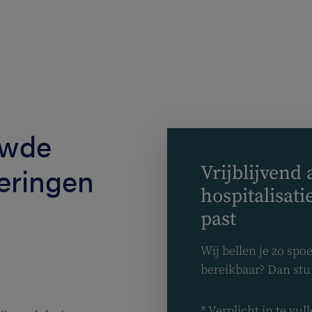
Ga naar de hoofdinhoud
uwde
eringen
Vrijblijvend 
hospitalisati
past
Wij bellen je zo spo
bereikbaar? Dan stu
* Verplicht in te vul