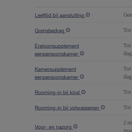
Leeftijd bij aansluiting
Gee
Grensbedrag
Tot
Ereloonsupplement
Tot
eenpersoonskamer
da
Kamersupplement
Tot
eenpersoonskamer
da
Rooming-in bij kind
Tot
Rooming-in bij volwassenen
Tot
2 m
Voor- en nazorg
ma