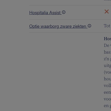
Hospitalia Assist
Optie waarborg zware ziekten
Tot
Hos
De 
bas
z'n
uit
(vo
hou
vol
een
voo
en 