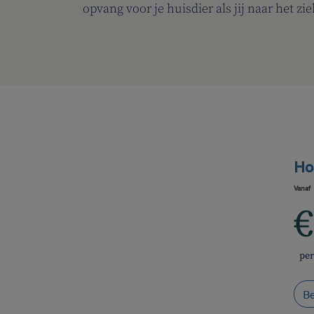
opvang voor je huisdier als jij naar het z
Ho
Vanaf
€
pe
Be