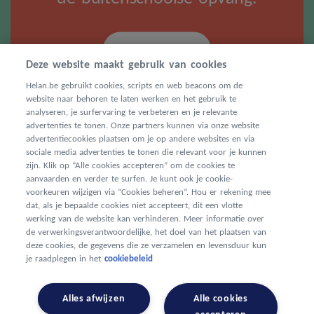
Contacteer ons
Deze website maakt gebruik van cookies
Helan.be gebruikt cookies, scripts en web beacons om de
website naar behoren te laten werken en het gebruik te
analyseren, je surfervaring te verbeteren en je relevante
advertenties te tonen. Onze partners kunnen via onze website
advertentiecookies plaatsen om je op andere websites en via
sociale media advertenties te tonen die relevant voor je kunnen
Adres
zijn. Klik op “Alle cookies accepteren” om de cookies te
aanvaarden en verder te surfen. Je kunt ook je cookie-
voorkeuren wijzigen via “Cookies beheren”. Hou er rekening mee
Boomsesteenweg 5
2610 Wilrijk
dat, als je bepaalde cookies niet accepteert, dit een vlotte
werking van de website kan verhinderen. Meer informatie over
E-mail
de verwerkingsverantwoordelijke, het doel van het plaatsen van
deze cookies, de gegevens die ze verzamelen en levensduur kun
info@hebe-kenniscentrum.be
je raadplegen in het
cookiebeleid
Alles afwijzen
Alle cookies
© 2023 Hebe. Alle rechten voorbehouden.