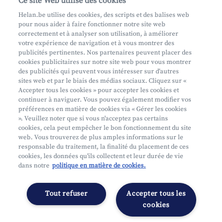
Ce site Web utilise des cookies
Helan.be utilise des cookies, des scripts et des balises web
pour nous aider à faire fonctionner notre site web
Aide et contact
correctement et à analyser son utilisation, à améliorer
votre expérience de navigation et à vous montrer des
Prendre rendez-vous
publicités pertinentes. Nos partenaires peuvent placer des
Où nous trouver
cookies publicitaires sur notre site web pour vous montrer
des publicités qui peuvent vous intéresser sur d'autres
sites web et par le biais des médias sociaux. Cliquez sur «
Accepter tous les cookies » pour accepter les cookies et
continuer à naviguer. Vous pouvez également modifier vos
préférences en matière de cookies via « Gérer les cookies
». Veuillez noter que si vous n'acceptez pas certains
cookies, cela peut empêcher le bon fonctionnement du site
Mifid
web. Vous trouverez de plus amples informations sur le
Privacy
responsable du traitement, la finalité du placement de ces
cookies, les données qu'ils collectent et leur durée de vie
Juridische info
dans notre
politique en matière de cookies.
Onderworpen aan de controle van CDZ
Segmentatie
Tout refuser
Accepter tous les
Gérer les préférences
cookies