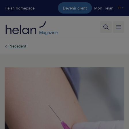
Aller au contenu principal
Helan homepage
Devenir client
Mon Helan
fr
<
Précédent