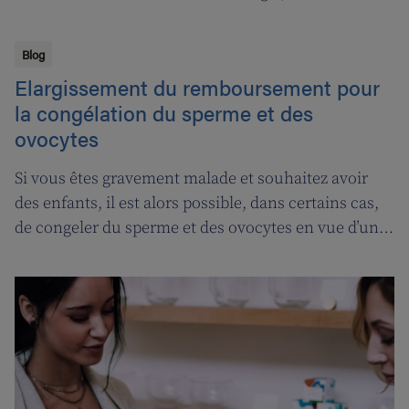
vous permettent aussi de renforcer vos réserves de
vitamine D. Profiter des bienfaits du soleil, il faut le
Blog
faire avec modération : donc avec modération et en
Elargissement du remboursement pour
vous protégeant bien. Saviez-vous que chaque
la congélation du sperme et des
année, non moins de 2.200 personnes en Belgique
ovocytes
sont confrontées à un mélanome, une forme très
agressive de cancer de la peau? Surveillez donc
Si vous êtes gravement malade et souhaitez avoir
régulièrement votre peau, et faites attention aux
des enfants, il est alors possible, dans certains cas,
taches suspectes...
de congeler du sperme et des ovocytes en vue d’une
utilisation ultérieure. Cet "oncofreezing" était déjà
remboursé pour les patients cancéreux, mais deux
nouveaux groupes de patients viennent s’y ajouter.