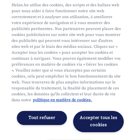
Prenez rendez-vous
Helan.be utilise des cookies, des scripts et des balises web
pour nous aider à faire fonctionner notre site web
Où nous trouver
correctement et à analyser son utilisation, à améliorer
votre expérience de navigation et à vous montrer des
Phishing
publicités pertinentes. Nos partenaires peuvent placer des
cookies publicitaires sur notre site web pour vous montrer
des publicités qui peuvent vous intéresser sur d'autres
sites web et par le biais des médias sociaux. Cliquez sur «
Accepter tous les cookies » pour accepter les cookies et
continuer à naviguer. Vous pouvez également modifier vos
préférences en matière de cookies via « Gérer les cookies
Mifid
». Veuillez noter que si vous n'acceptez pas certains
cookies, cela peut empêcher le bon fonctionnement du site
Privacy
web. Vous trouverez de plus amples informations sur le
Info juridique
responsable du traitement, la finalité du placement de ces
cookies, les données qu'ils collectent et leur durée de vie
Soumis au contrôle de l'OCM
dans notre
politique en matière de cookies.
Segmentation
Déclaration d'accessibilité
Tout refuser
Accepter tous les
Gérer les préférences
cookies