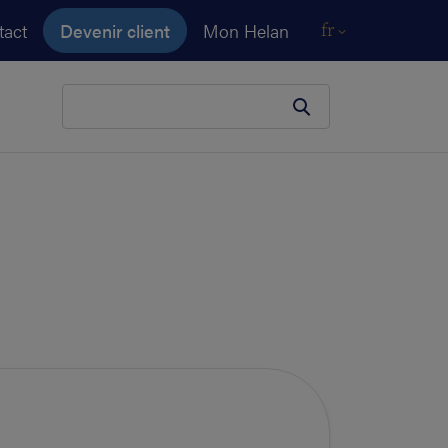
tact
Devenir client
Mon Helan
fr
Votre terme de recherche