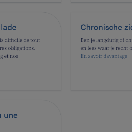
alade
Chronische zi
s difficile de tout
Ben je langdurig of c
res obligations.
en lees waar je recht o
g et nos
En savoir davantage
u une