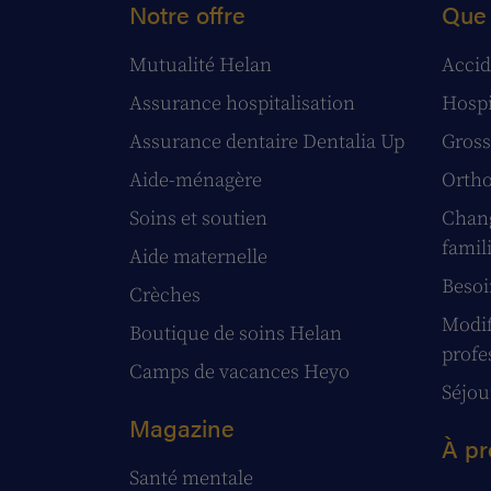
Notre offre
Que 
Mutualité Helan
Accid
Assurance hospitalisation
Hospi
Assurance dentaire Dentalia Up
Gross
Aide-ménagère
Ortho
Soins et soutien
Chang
famil
Aide maternelle
Besoi
Crèches
Modif
Boutique de soins Helan
profe
Camps de vacances Heyo
Séjour
Magazine
À pr
Santé mentale