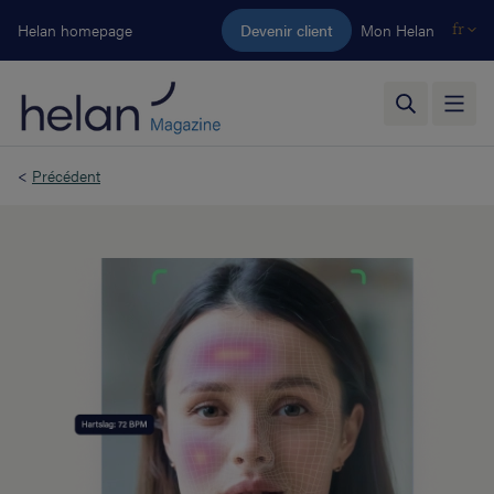
Aller au contenu principal
Helan homepage
Devenir client
Mon Helan
fr
<
Précédent