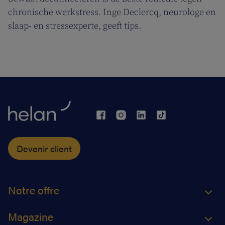
chronische werkstress. Inge Declercq, neurologe en
slaap- en stressexperte, geeft tips.
Devenir client
Notre offre
Magazine