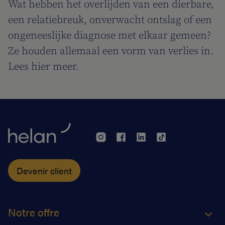
Wat hebben het overlijden van een dierbare,
een relatiebreuk, onverwacht ontslag of een
ongeneeslijke diagnose met elkaar gemeen?
Ze houden allemaal een vorm van verlies in.
Lees hier meer.
Devenir client
Notre offre