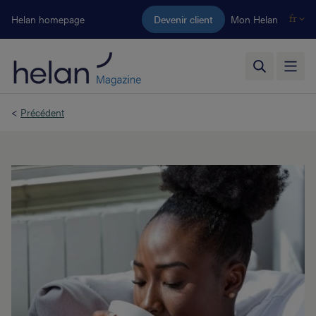
Aller au contenu principal
Helan homepage
Devenir client
Mon Helan
fr
<
Précédent