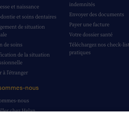
indemnités
esse et naissance
Envoyer des documents
dontie et soins dentaires
Payer une facture
ement de situation
iale
Votre dossier santé
n de soins
Téléchargez nos check-lis
pratiques
ication de la situation
ssionnelle
 à l’étranger
 sommes-nous
sommes-nous
iller chez Helan
e presse