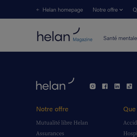
Helan homepage
Notre offre
Q
Santé mentale
Notre offre
Que 
Mutualité libre Helan
Accid
Assurances
Hospi