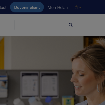
tact
Devenir client
Mon Helan
fr
Votre terme de recherche