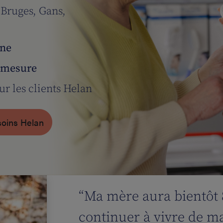
à
Bruges, Gans,
gne
 mesure
ur les clients Helan
soins Helan
“Ma mère aura bientôt 
continuer à vivre de m