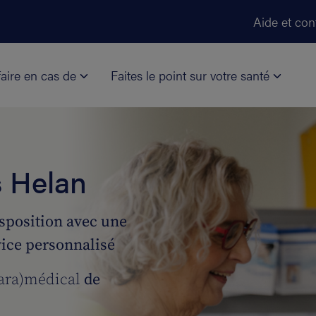
Aller au contenu principal
Aide et con
aire en cas de
Faites le point sur votre santé
s Helan
isposition avec une
rvice personnalisé
para)médical
de