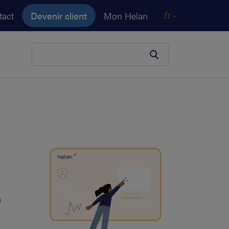
tact
Devenir client
Mon Helan
fr
Votre terme de recherche
n