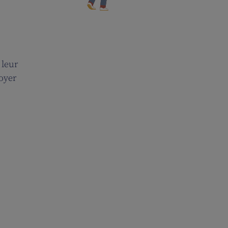
 leur
royer