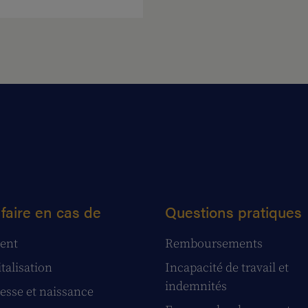
faire en cas de
Questions pratiques
ent
Remboursements
talisation
Incapacité de travail et
indemnités
esse et naissance