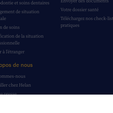
Envoyer des documents
dontie et soins dentaires
Votre dossier santé
ement de situation
iale
Téléchargez nos check-lis
pratiques
n de soins
ication de la situation
ssionnelle
 à l’étranger
opos de nous
sommes-nous
iller chez Helan
e presse
tatuts
stions et réclamations