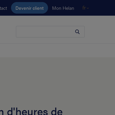
tact
Devenir client
Mon Helan
fr
Votre terme de recherche
 d'heures de