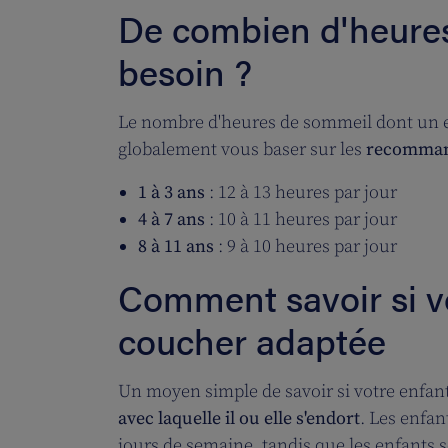
De combien d'heures 
besoin ?
Le nombre d'heures de sommeil dont un en
globalement vous baser sur les
recomman
1 à 3 ans
: 12 à 13 heures par jour
4 à 7 ans
: 10 à 11 heures par jour
8 à 11 ans
: 9 à 10 heures par jour
Comment savoir si v
coucher adaptée
Un moyen simple de savoir si votre enfan
avec laquelle il ou elle s'endort
. Les enfa
jours de semaine, tandis que les enfants