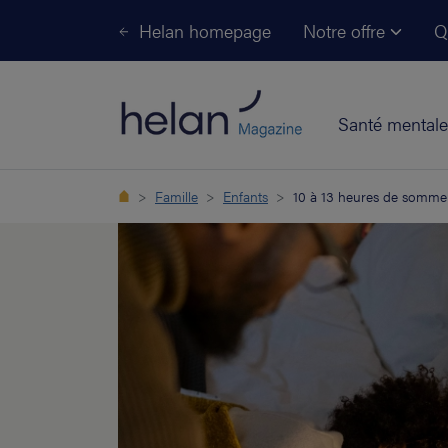
Helan homepage
Notre offre
Q
Santé mentale
Famille
Enfants
10 à 13 heures de sommeil