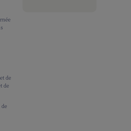
urnée
us
 et de
t de
s de