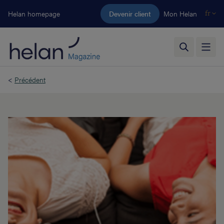
Aller au contenu principal
Helan homepage
Devenir client
Mon Helan
fr
<
Précédent