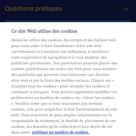
Questions pratiques
Contactez-nous
Ce site Web utilise des cookies
Helan.be utilise des cookies, des scripts et des balises web
pour nous aider à faire fonctionner notre site web
Aide et contact
correctement et à analyser son utilisation, à améliorer
votre expérience de navigation et à vous montrer des
Prendre rendez-vous
publicités pertinentes. Nos partenaires peuvent placer des
Où nous trouver
cookies publicitaires sur notre site web pour vous montrer
des publicités qui peuvent vous intéresser sur d'autres
sites web et par le biais des médias sociaux. Cliquez sur «
Accepter tous les cookies » pour accepter les cookies et
continuer à naviguer. Vous pouvez également modifier vos
préférences en matière de cookies via « Gérer les cookies
». Veuillez noter que si vous n'acceptez pas certains
cookies, cela peut empêcher le bon fonctionnement du site
Mifid
web. Vous trouverez de plus amples informations sur le
Privacy
responsable du traitement, la finalité du placement de ces
cookies, les données qu'ils collectent et leur durée de vie
Juridische info
dans notre
politique en matière de cookies.