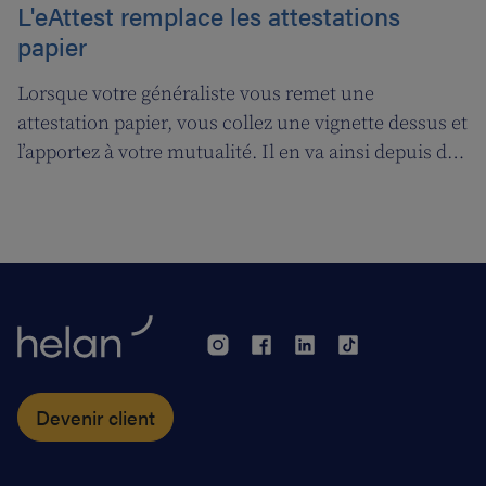
L'eAttest remplace les attestations
papier
Lorsque votre généraliste vous remet une
attestation papier, vous collez une vignette dessus et
l’apportez à votre mutualité. Il en va ainsi depuis des
décennies, mais tout cela prendra bientôt fin. A
partir du 1er janvier 2018, l’attestation électronique
(eAttest) verra le jour et cette évolution importante
vous facilitera grandement la vie.
Devenir client