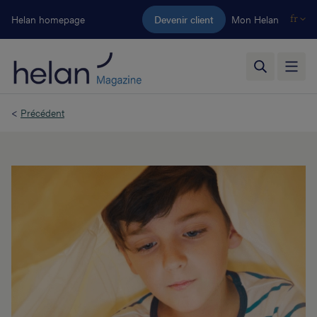
Aller au contenu principal
Helan homepage
Devenir client
Mon Helan
fr
<
Précédent