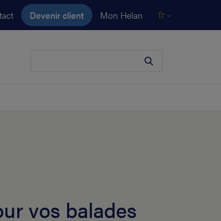
tact
Devenir client
Mon Helan
fr
Votre terme de recherche
our vos balades