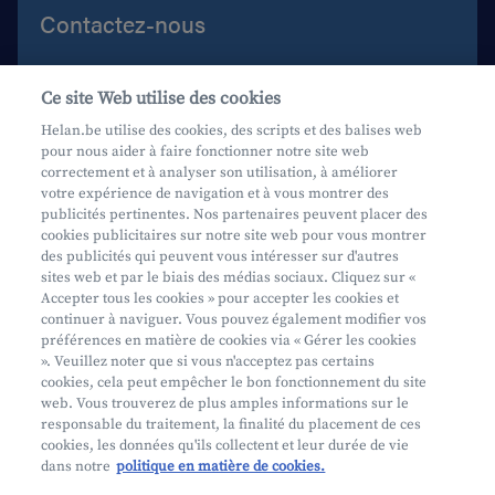
Contactez-nous
Aide et contact
Ce site Web utilise des cookies
Prenez rendez-vous
Helan.be utilise des cookies, des scripts et des balises web
pour nous aider à faire fonctionner notre site web
Où nous trouver
correctement et à analyser son utilisation, à améliorer
votre expérience de navigation et à vous montrer des
Phishing
publicités pertinentes. Nos partenaires peuvent placer des
cookies publicitaires sur notre site web pour vous montrer
des publicités qui peuvent vous intéresser sur d'autres
sites web et par le biais des médias sociaux. Cliquez sur «
Accepter tous les cookies » pour accepter les cookies et
continuer à naviguer. Vous pouvez également modifier vos
préférences en matière de cookies via « Gérer les cookies
Mifid
». Veuillez noter que si vous n'acceptez pas certains
cookies, cela peut empêcher le bon fonctionnement du site
Privacy
web. Vous trouverez de plus amples informations sur le
Info juridique
responsable du traitement, la finalité du placement de ces
cookies, les données qu'ils collectent et leur durée de vie
Soumis au contrôle de l'OCM
dans notre
politique en matière de cookies.
Segmentation