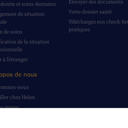
Envoyer des documents
dontie et soins dentaires
Votre dossier santé
ement de situation
iale
Téléchargez nos check-lis
pratiques
n de soins
ication de la situation
ssionnelle
 à l’étranger
opos de nous
sommes-nous
iller chez Helan
e presse
tatuts
stions et réclamations