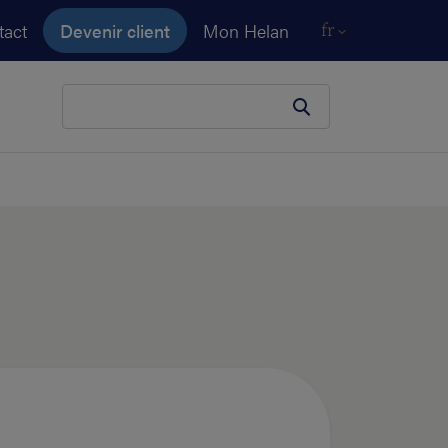
tact
Devenir client
Mon Helan
fr
Votre terme de recherche