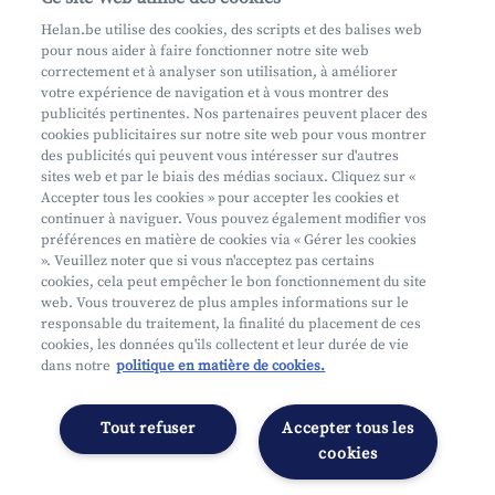
Prenez rendez-vous
Helan.be utilise des cookies, des scripts et des balises web
pour nous aider à faire fonctionner notre site web
Où nous trouver
correctement et à analyser son utilisation, à améliorer
votre expérience de navigation et à vous montrer des
Phishing
publicités pertinentes. Nos partenaires peuvent placer des
cookies publicitaires sur notre site web pour vous montrer
des publicités qui peuvent vous intéresser sur d'autres
sites web et par le biais des médias sociaux. Cliquez sur «
Accepter tous les cookies » pour accepter les cookies et
continuer à naviguer. Vous pouvez également modifier vos
préférences en matière de cookies via « Gérer les cookies
Mifid
». Veuillez noter que si vous n'acceptez pas certains
cookies, cela peut empêcher le bon fonctionnement du site
Privacy
web. Vous trouverez de plus amples informations sur le
Info juridique
responsable du traitement, la finalité du placement de ces
cookies, les données qu'ils collectent et leur durée de vie
Soumis au contrôle de l'OCM
dans notre
politique en matière de cookies.
Segmentation
Déclaration d'accessibilité
Tout refuser
Accepter tous les
Gérer les préférences
cookies