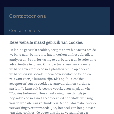
Contacteer ons
Contacteer ons
Maak een afspraak
Deze website maakt gebruik van cookies
Waar vind je ons?
Helan.be gebruikt cookies, scripts en web beacons om de
website naar behoren te laten werken en het gebruik te
Phishing
analyseren, je surfervaring te verbeteren en je relevante
advertenties te tonen. Onze partners kunnen via onze
website advertentiecookies plaatsen om je op andere
websites en via sociale media advertenties te tonen die
relevant voor je kunnen zijn. Klik op “Alle cookies
accepteren” om de cookies te aanvaarden en verder te
surfen. Je kunt ook je cookie-voorkeuren wijzigen via
Mifid
“Cookies beheren”. Hou er rekening mee dat, als je
bepaalde cookies niet accepteert, dit een vlotte werking
Privacy
van de website kan verhinderen. Meer informatie over de
Juridische info
verwerkingsverantwoordelijke, het doel van het plaatsen
van deze cookies, de gegevens die ze verzamelen en
Onderworpen aan de controle van CDZ