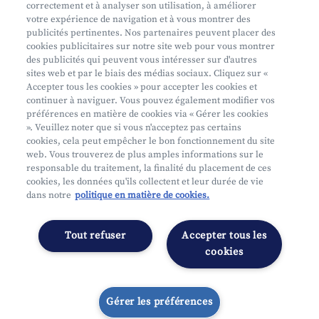
Où nous trouver
correctement et à analyser son utilisation, à améliorer
votre expérience de navigation et à vous montrer des
Phishing
publicités pertinentes. Nos partenaires peuvent placer des
cookies publicitaires sur notre site web pour vous montrer
des publicités qui peuvent vous intéresser sur d'autres
sites web et par le biais des médias sociaux. Cliquez sur «
Accepter tous les cookies » pour accepter les cookies et
continuer à naviguer. Vous pouvez également modifier vos
préférences en matière de cookies via « Gérer les cookies
Mifid
». Veuillez noter que si vous n'acceptez pas certains
cookies, cela peut empêcher le bon fonctionnement du site
Privacy
web. Vous trouverez de plus amples informations sur le
Info juridique
responsable du traitement, la finalité du placement de ces
cookies, les données qu'ils collectent et leur durée de vie
Soumis au contrôle de l'OCM
dans notre
politique en matière de cookies.
Segmentation
Déclaration d'accessibilité
Tout refuser
Accepter tous les
Gérer les préférences
cookies
Gérer les préférences