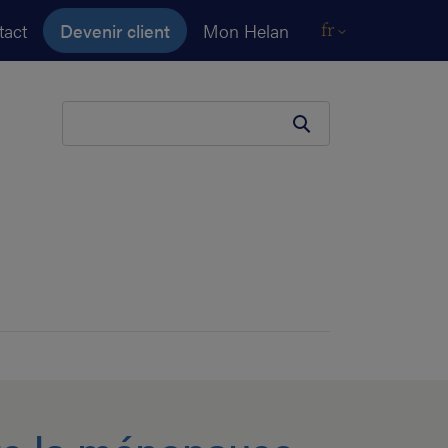
tact
Devenir client
Mon Helan
fr
Votre terme de recherche