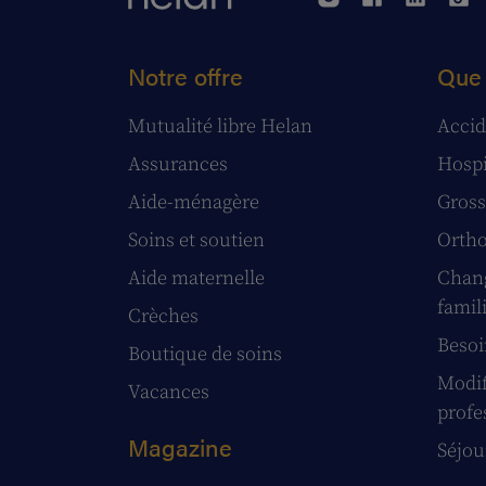
Notre offre
Que 
Mutualité libre Helan
Accid
Assurances
Hospi
Aide-ménagère
Gross
Soins et soutien
Ortho
Aide maternelle
Chang
famil
Crèches
Besoi
Boutique de soins
Modif
Vacances
profe
Magazine
Séjour