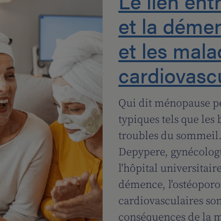
Le lien en
et la démen
et les mala
cardiovasc
Qui dit ménopause p
typiques tels que les
troubles du sommeil
Depypere, gynécologu
l'hôpital universitai
démence, l'ostéoporos
cardiovasculaires so
conséquences de la 