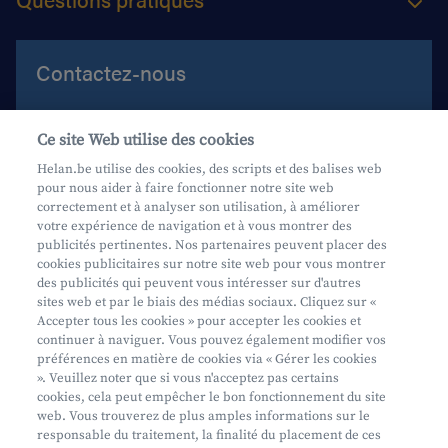
Contactez-nous
Aide et contact
Ce site Web utilise des cookies
Prenez rendez-vous
Helan.be utilise des cookies, des scripts et des balises web
pour nous aider à faire fonctionner notre site web
Où nous trouver
correctement et à analyser son utilisation, à améliorer
votre expérience de navigation et à vous montrer des
Phishing
publicités pertinentes. Nos partenaires peuvent placer des
cookies publicitaires sur notre site web pour vous montrer
des publicités qui peuvent vous intéresser sur d'autres
sites web et par le biais des médias sociaux. Cliquez sur «
Accepter tous les cookies » pour accepter les cookies et
continuer à naviguer. Vous pouvez également modifier vos
préférences en matière de cookies via « Gérer les cookies
Mifid
». Veuillez noter que si vous n'acceptez pas certains
cookies, cela peut empêcher le bon fonctionnement du site
Privacy
web. Vous trouverez de plus amples informations sur le
Info juridique
responsable du traitement, la finalité du placement de ces