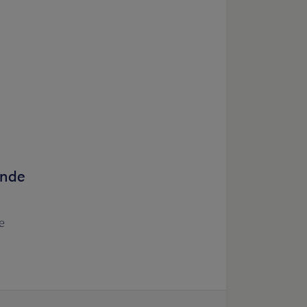
nde
e