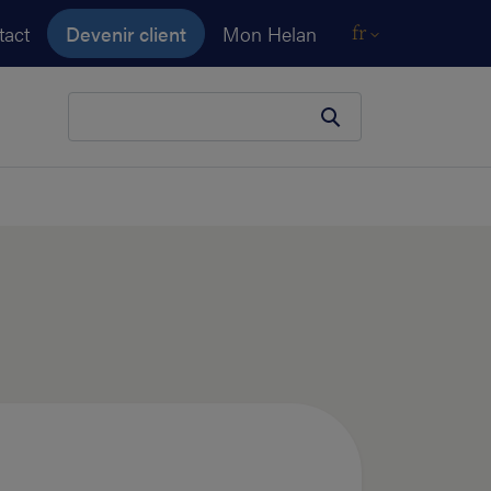
tact
Devenir client
Mon Helan
fr
Votre terme de recherche