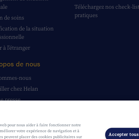
iale
Téléchargez nos check-lis
pratiques
n de soins
ication de la situation
ssionnelle
 à l’étranger
opos de nous
sommes-nous
iller chez Helan
e presse
tatuts
stions et réclamations
 web pour nous aider à faire fonctionner notre
améliorer votre expérience de navigation et à
Accepter tous
s peuvent placer des cookies publicitaires sur