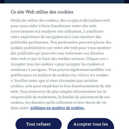
Aide et contact
Ce site Web utilise des cookies
Prenez rendez-vous
Helan.be utilise des cookies, des scripts et des balises web
pour nous aider à faire fonctionner notre site web
Où nous trouver
correctement et à analyser son utilisation, à améliorer
votre expérience de navigation et à vous montrer des
Phishing
publicités pertinentes. Nos partenaires peuvent placer des
cookies publicitaires sur notre site web pour vous montrer
des publicités qui peuvent vous intéresser sur d'autres
sites web et par le biais des médias sociaux. Cliquez sur «
Accepter tous les cookies » pour accepter les cookies et
continuer à naviguer. Vous pouvez également modifier vos
préférences en matière de cookies via « Gérer les cookies
Mifid
». Veuillez noter que si vous n'acceptez pas certains
cookies, cela peut empêcher le bon fonctionnement du site
Privacy
web. Vous trouverez de plus amples informations sur le
Info juridique
responsable du traitement, la finalité du placement de ces
cookies, les données qu'ils collectent et leur durée de vie
Soumis au contrôle de l'OCM
dans notre
politique en matière de cookies.
Segmentation
Déclaration d'accessibilité
Tout refuser
Accepter tous les
Gérer les préférences