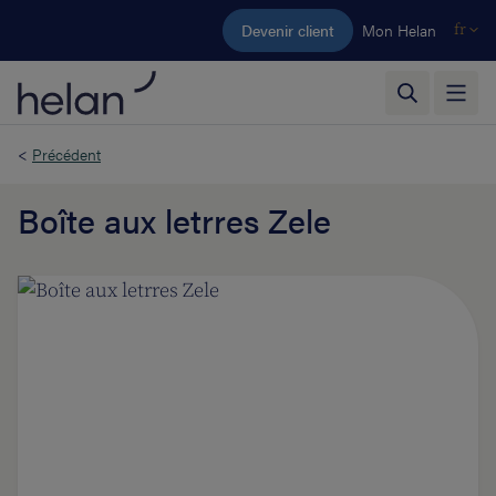
Aller au contenu principal
Devenir client
Mon Helan
fr
<
Précédent
Boîte aux letrres Zele