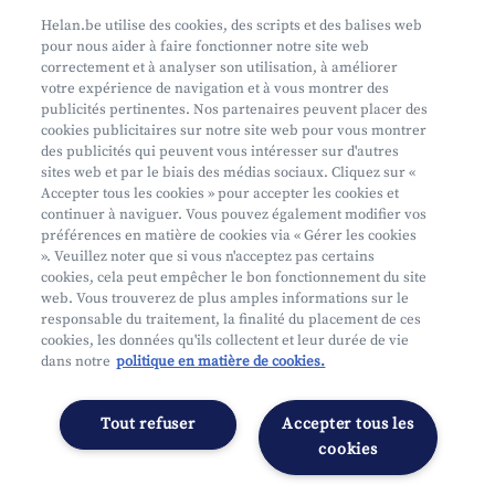
Prenez rendez-vous
Helan.be utilise des cookies, des scripts et des balises web
pour nous aider à faire fonctionner notre site web
Où nous trouver
correctement et à analyser son utilisation, à améliorer
votre expérience de navigation et à vous montrer des
Phishing
publicités pertinentes. Nos partenaires peuvent placer des
cookies publicitaires sur notre site web pour vous montrer
des publicités qui peuvent vous intéresser sur d'autres
sites web et par le biais des médias sociaux. Cliquez sur «
Accepter tous les cookies » pour accepter les cookies et
continuer à naviguer. Vous pouvez également modifier vos
préférences en matière de cookies via « Gérer les cookies
Mifid
». Veuillez noter que si vous n'acceptez pas certains
cookies, cela peut empêcher le bon fonctionnement du site
Privacy
web. Vous trouverez de plus amples informations sur le
Info juridique
responsable du traitement, la finalité du placement de ces
cookies, les données qu'ils collectent et leur durée de vie
Soumis au contrôle de l'OCM
dans notre
politique en matière de cookies.
Segmentation
Déclaration d'accessibilité
Tout refuser
Accepter tous les
Gérer les préférences
cookies