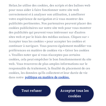
Prenez rendez-vous
Helan.be utilise des cookies, des scripts et des balises web
pour nous aider à faire fonctionner notre site web
Où nous trouver
correctement et à analyser son utilisation, à améliorer
votre expérience de navigation et à vous montrer des
Phishing
publicités pertinentes. Nos partenaires peuvent placer des
cookies publicitaires sur notre site web pour vous montrer
des publicités qui peuvent vous intéresser sur d'autres
sites web et par le biais des médias sociaux. Cliquez sur «
Accepter tous les cookies » pour accepter les cookies et
continuer à naviguer. Vous pouvez également modifier vos
préférences en matière de cookies via « Gérer les cookies
Mifid
». Veuillez noter que si vous n'acceptez pas certains
cookies, cela peut empêcher le bon fonctionnement du site
Privacy
web. Vous trouverez de plus amples informations sur le
Info juridique
responsable du traitement, la finalité du placement de ces
cookies, les données qu'ils collectent et leur durée de vie
Soumis au contrôle de l'OCM
dans notre
politique en matière de cookies.
Segmentation
Déclaration d'accessibilité
Tout refuser
Accepter tous les
Gérer les préférences
cookies