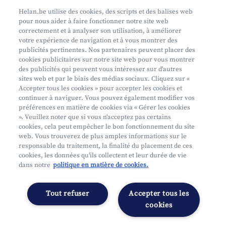
Prenez rendez-vous
Helan.be utilise des cookies, des scripts et des balises web
pour nous aider à faire fonctionner notre site web
Où nous trouver
correctement et à analyser son utilisation, à améliorer
votre expérience de navigation et à vous montrer des
Phishing
publicités pertinentes. Nos partenaires peuvent placer des
cookies publicitaires sur notre site web pour vous montrer
des publicités qui peuvent vous intéresser sur d'autres
sites web et par le biais des médias sociaux. Cliquez sur «
Accepter tous les cookies » pour accepter les cookies et
continuer à naviguer. Vous pouvez également modifier vos
préférences en matière de cookies via « Gérer les cookies
Mifid
». Veuillez noter que si vous n'acceptez pas certains
cookies, cela peut empêcher le bon fonctionnement du site
Privacy
web. Vous trouverez de plus amples informations sur le
Info juridique
responsable du traitement, la finalité du placement de ces
cookies, les données qu'ils collectent et leur durée de vie
Soumis au contrôle de l'OCM
dans notre
politique en matière de cookies.
Segmentation
Déclaration d'accessibilité
Tout refuser
Accepter tous les
Gérer les préférences
cookies