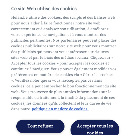
Aide et contact
Ce site Web utilise des cookies
Prenez rendez-vous
Helan.be utilise des cookies, des scripts et des balises web
pour nous aider à faire fonctionner notre site web
Où nous trouver
correctement et à analyser son utilisation, à améliorer
votre expérience de navigation et à vous montrer des
Phishing
publicités pertinentes. Nos partenaires peuvent placer des
cookies publicitaires sur notre site web pour vous montrer
des publicités qui peuvent vous intéresser sur d'autres
sites web et par le biais des médias sociaux. Cliquez sur «
Accepter tous les cookies » pour accepter les cookies et
continuer à naviguer. Vous pouvez également modifier vos
préférences en matière de cookies via « Gérer les cookies
Mifid
». Veuillez noter que si vous n'acceptez pas certains
cookies, cela peut empêcher le bon fonctionnement du site
Privacy
web. Vous trouverez de plus amples informations sur le
Info juridique
responsable du traitement, la finalité du placement de ces
cookies, les données qu'ils collectent et leur durée de vie
Soumis au contrôle de l'OCM
dans notre
politique en matière de cookies.
Segmentation
Déclaration d'accessibilité
Tout refuser
Accepter tous les
Gérer les préférences
cookies