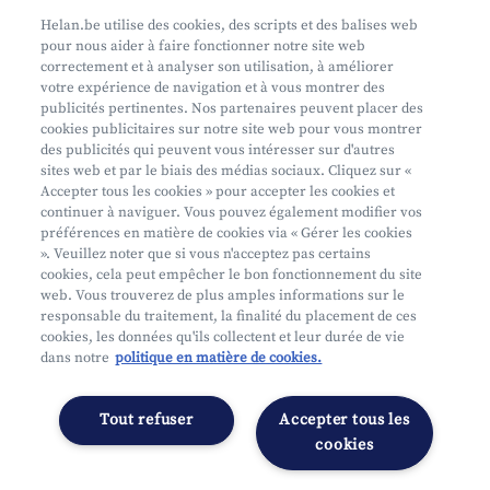
Prenez rendez-vous
Helan.be utilise des cookies, des scripts et des balises web
pour nous aider à faire fonctionner notre site web
Où nous trouver
correctement et à analyser son utilisation, à améliorer
votre expérience de navigation et à vous montrer des
Phishing
publicités pertinentes. Nos partenaires peuvent placer des
cookies publicitaires sur notre site web pour vous montrer
des publicités qui peuvent vous intéresser sur d'autres
sites web et par le biais des médias sociaux. Cliquez sur «
Accepter tous les cookies » pour accepter les cookies et
continuer à naviguer. Vous pouvez également modifier vos
préférences en matière de cookies via « Gérer les cookies
Mifid
». Veuillez noter que si vous n'acceptez pas certains
cookies, cela peut empêcher le bon fonctionnement du site
Privacy
web. Vous trouverez de plus amples informations sur le
Info juridique
responsable du traitement, la finalité du placement de ces
cookies, les données qu'ils collectent et leur durée de vie
Soumis au contrôle de l'OCM
dans notre
politique en matière de cookies.
Segmentation
Déclaration d'accessibilité
Tout refuser
Accepter tous les
Gérer les préférences
cookies