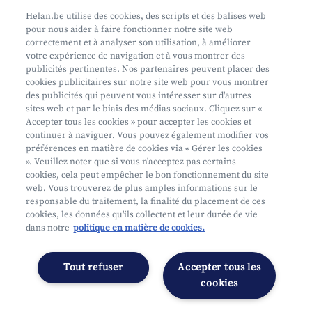
Prenez rendez-vous
Helan.be utilise des cookies, des scripts et des balises web
pour nous aider à faire fonctionner notre site web
Où nous trouver
correctement et à analyser son utilisation, à améliorer
votre expérience de navigation et à vous montrer des
Phishing
publicités pertinentes. Nos partenaires peuvent placer des
cookies publicitaires sur notre site web pour vous montrer
des publicités qui peuvent vous intéresser sur d'autres
sites web et par le biais des médias sociaux. Cliquez sur «
Accepter tous les cookies » pour accepter les cookies et
continuer à naviguer. Vous pouvez également modifier vos
préférences en matière de cookies via « Gérer les cookies
Mifid
». Veuillez noter que si vous n'acceptez pas certains
cookies, cela peut empêcher le bon fonctionnement du site
Privacy
web. Vous trouverez de plus amples informations sur le
Info juridique
responsable du traitement, la finalité du placement de ces
cookies, les données qu'ils collectent et leur durée de vie
Soumis au contrôle de l'OCM
dans notre
politique en matière de cookies.
Segmentation
Déclaration d'accessibilité
Tout refuser
Accepter tous les
Gérer les préférences
cookies