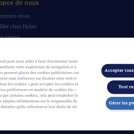
opos de nous
sommes-nous
iller chez Helan
e presse
tatuts
stions et réclamations
 web pour nous aider à faire fonctionner notre
améliorer votre expérience de navigation et à
Accepter tous
s peuvent placer des cookies publicitaires sur
vent vous intéresser sur d'autres sites web et
tous les cookies » pour accepter les cookies et
Tout re
vos préférences en matière de cookies via «
ue
Soumis au contrôle de l'OCM
Segmentation
Déclaration d'access
ez pas certains cookies, cela peut empêcher le
s amples informations sur le responsable du
Gérer les p
 données qu'ils collectent et leur durée de vie