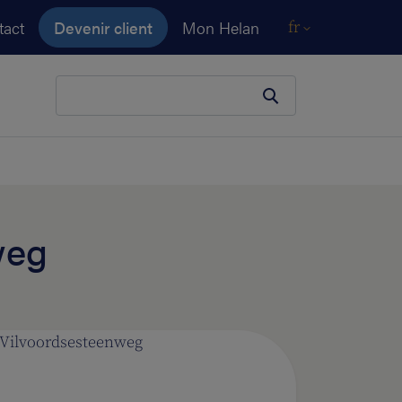
tact
Devenir client
Mon Helan
fr
Votre terme de recherche
weg