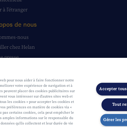
 à l’étranger
opos de nous
sommes-nous
iller chez Helan
e presse
tatuts
stions et réclamations
 web pour nous aider à faire fonctionner notre
améliorer votre expérience de navigation et à
Accepter tous
s peuvent placer des cookies publicitaires sur
vent vous intéresser sur d'autres sites web et
tous les cookies » pour accepter les cookies et
Tout re
vos préférences en matière de cookies via «
ue
Soumis au contrôle de l'OCM
Segmentation
Déclaration d'access
ez pas certains cookies, cela peut empêcher le
s amples informations sur le responsable du
Gérer les p
 données qu'ils collectent et leur durée de vie