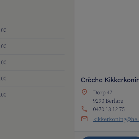
h00
h00
h00
Crèche Kikkerkoni
h00
Dorp 47
h00
9290 Berlare
0470 13 12 75
kikkerkoning@hel