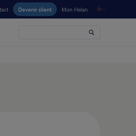
tact
Devenir client
Mon Helan
fr
Votre terme de recherche