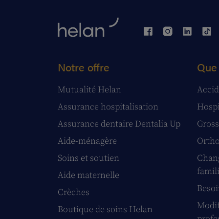
Notre offre
Que 
Mutualité Helan
Accid
Assurance hospitalisation
Hospi
Assurance dentaire Dentalia Up
Gross
Aide-ménagère
Ortho
Soins et soutien
Chang
famil
Aide maternelle
Besoi
Crèches
Modif
Boutique de soins Helan
profe