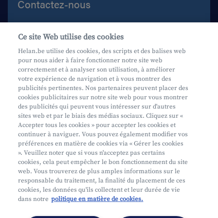
Contactez-nous
Aide et contact
Ce site Web utilise des cookies
Prenez rendez-vous
Helan.be utilise des cookies, des scripts et des balises web
pour nous aider à faire fonctionner notre site web
Où nous trouver
correctement et à analyser son utilisation, à améliorer
votre expérience de navigation et à vous montrer des
Phishing
publicités pertinentes. Nos partenaires peuvent placer des
cookies publicitaires sur notre site web pour vous montrer
des publicités qui peuvent vous intéresser sur d'autres
sites web et par le biais des médias sociaux. Cliquez sur «
Accepter tous les cookies » pour accepter les cookies et
continuer à naviguer. Vous pouvez également modifier vos
préférences en matière de cookies via « Gérer les cookies
Mifid
». Veuillez noter que si vous n'acceptez pas certains
cookies, cela peut empêcher le bon fonctionnement du site
Privacy
web. Vous trouverez de plus amples informations sur le
Info juridique
responsable du traitement, la finalité du placement de ces
cookies, les données qu'ils collectent et leur durée de vie
Soumis au contrôle de l'OCM
dans notre
politique en matière de cookies.
Segmentation